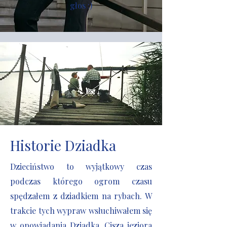
głos :)
Historie Dziadka
Dzieciństwo to wyjątkowy czas
podczas którego ogrom czasu
spędzałem z dziadkiem na rybach. W
trakcie tych wypraw wsłuchiwałem się
w opowiadania Dziadka. Cisza jeziora