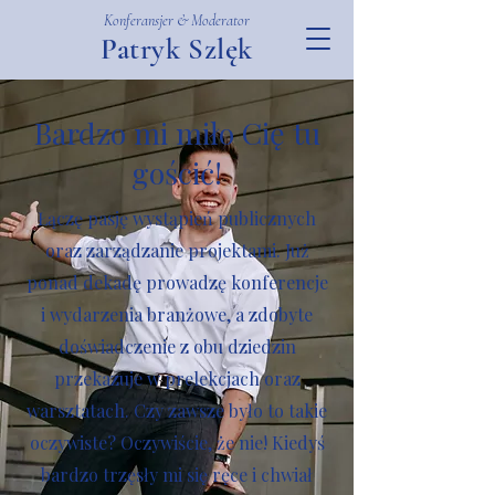
Konferansjer & Moderator
Patryk Szlęk
Bardzo mi miło Cię tu
gościć!
Łączę pasję wystąpień publicznych
oraz zarządzanie projektami. Już
ponad dekadę prowadzę konferencje
i wydarzenia branżowe, a zdobyte
doświadczenie z obu dziedzin
przekazuje w prelekcjach oraz
warsztatach. Czy zawsze było to takie
oczywiste? Oczywiście, że nie! Kiedyś
bardzo trzęsły mi się ręce i chwiał