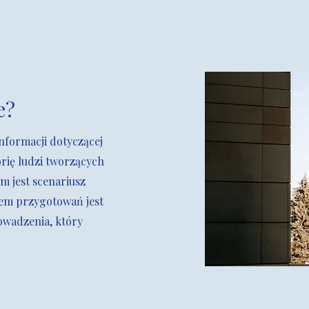
e?
nformacji dotyczącej
orię ludzi tworzących
m jest scenariusz
em przygotowań jest
owadzenia, który