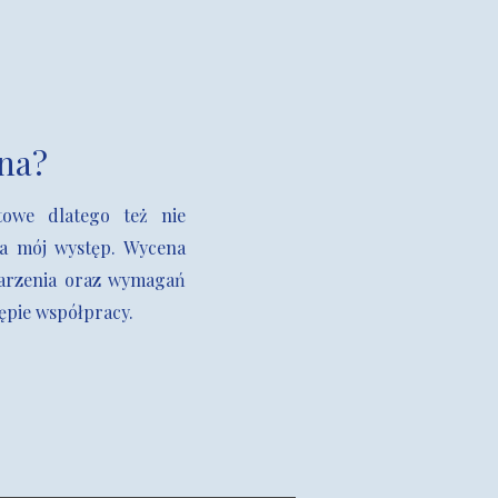
na?
towe dlatego też nie
za mój występ. Wycena
arzenia oraz wymagań
ępie współpracy.