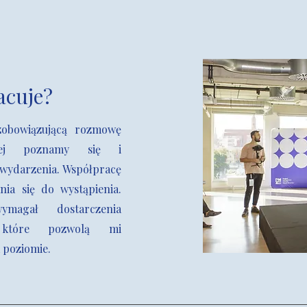
acuje?
zobowiązującą rozmowę
niej poznamy się i
wydarzenia. Współpracę
ia się do wystąpienia.
magał dostarczenia
, które pozwolą mi
 poziomie.