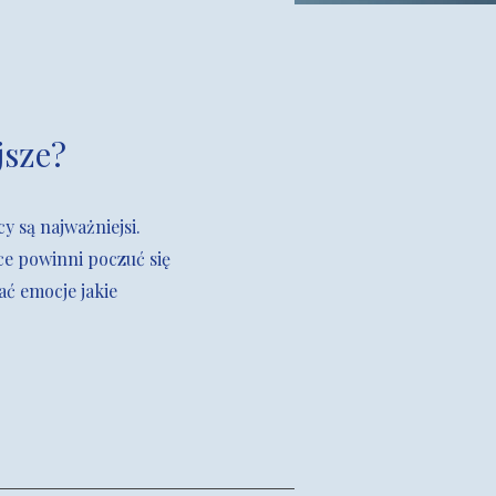
jsze?
y są najważniejsi.
sce powinni poczuć się
ć emocje jakie